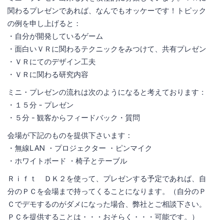
関わるプレゼンであれば、なんでもオッケーです！トピック
の例を申し上げると：
・自分が開発しているゲーム
・面白いＶＲに関わるテクニックをみつけて、共有プレゼン
・ＶＲにてのデザイン工夫
・ＶＲに関わる研究内容
ミニ・プレゼンの流れは次のようになると考えております：
・１５分 - プレゼン
・５分 - 観客からフィードバック・質問
会場が下記のものを提供下さいます：
・無線LAN ・プロジェクター ・ピンマイク
・ホワイトボード ・椅子とテーブル
Ｒｉｆｔ ＤＫ２を使って、プレゼンする予定であれば、自
分のＰＣを会場まで持ってくることになります。（自分のＰ
Ｃでデモするのがダメになった場合、弊社とご相談下さい。
ＰＣを提供することは・・・おそらく・・・可能です。）