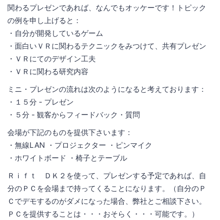
関わるプレゼンであれば、なんでもオッケーです！トピック
の例を申し上げると：
・自分が開発しているゲーム
・面白いＶＲに関わるテクニックをみつけて、共有プレゼン
・ＶＲにてのデザイン工夫
・ＶＲに関わる研究内容
ミニ・プレゼンの流れは次のようになると考えております：
・１５分 - プレゼン
・５分 - 観客からフィードバック・質問
会場が下記のものを提供下さいます：
・無線LAN ・プロジェクター ・ピンマイク
・ホワイトボード ・椅子とテーブル
Ｒｉｆｔ ＤＫ２を使って、プレゼンする予定であれば、自
分のＰＣを会場まで持ってくることになります。（自分のＰ
Ｃでデモするのがダメになった場合、弊社とご相談下さい。
ＰＣを提供することは・・・おそらく・・・可能です。）