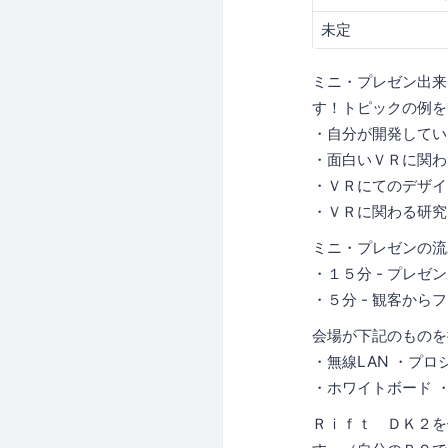
未定
ミニ・プレゼン出来
す！トピックの例を
・自分が開発してい
・面白いＶＲに関わ
・ＶＲにてのデザイ
・ＶＲに関わる研究
ミニ・プレゼンの流
・１５分 - プレゼン
・５分 - 観客から
会場が下記のものを
・無線LAN ・プロ
・ホワイトボード 
Ｒｉｆｔ ＤＫ２を