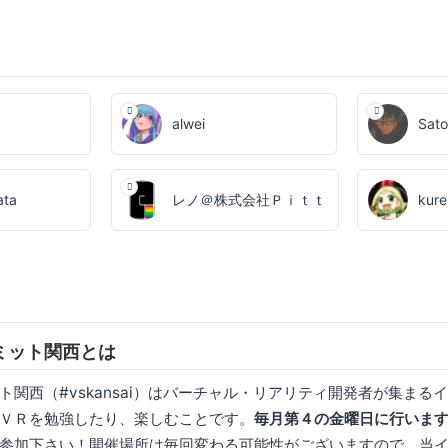
alwei
Sato
ata
レノ＠株式会社Ｐｉｔｔａｒｉ
kur
ミット関西とは
ト関西（#vskansai）はバーチャル・リアリティ開発者が集まる
ＶＲを勉強したり、楽しむことです。
毎月第４の金曜日に行いま
参加下さい！開催場所は毎回変わる可能性がございますので、当